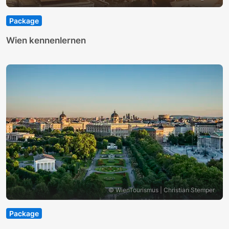
Package
Wien kennenlernen
© WienTourismus | Christian Stemper
Package