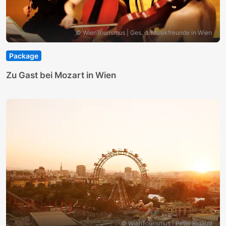
© WienTourismus | Ges. d. Musikfreunde in Wien
Package
Zu Gast bei Mozart in Wien
© WienTourismus | Peter Rigaud