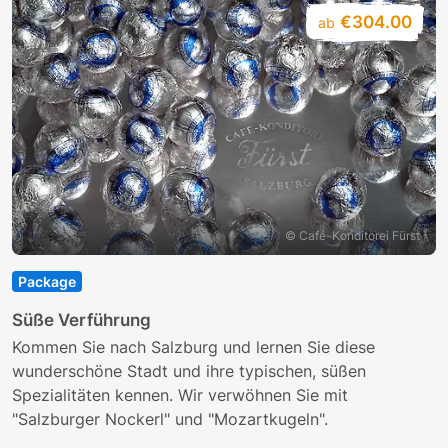
€304.00
ab
© Café-Konditorei Fürst
Package
S
Süße Verführung
E
Kommen Sie nach Salzburg und lernen Sie diese
w
wunderschöne Stadt und ihre typischen, süßen
S
Spezialitäten kennen. Wir verwöhnen Sie mit
d
"Salzburger Nockerl" und "Mozartkugeln".
ö