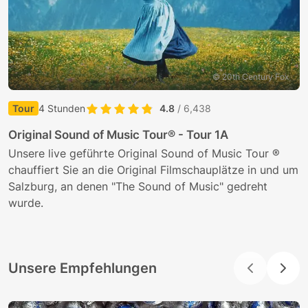
© 20th Century Fox
Tour
4 Stunden
4.8
/ 6,438
K
Original Sound of Music Tour® - Tour 1A
B
Unsere live geführte Original Sound of Music Tour ®
K
chauffiert Sie an die Original Filmschauplätze in und um
A
Salzburg, an denen "The Sound of Music" gedreht
N
wurde.
Unsere Empfehlungen