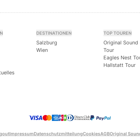
N
DESTINATIONEN
TOP TOUREN
Salzburg
Original Sound
Wien
Tour
Eagles Nest To
Hallstatt Tour
tuelles
gout
Impressum
Datenschutzmitteilung
Cookies
AGB
Original Soun