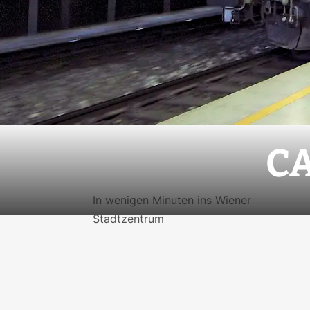
CA
In wenigen Minuten ins Wiener
Stadtzentrum