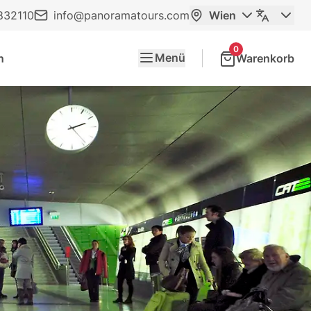
832110
info@panoramatours.com
Wien
0
Menü
Warenkorb
n