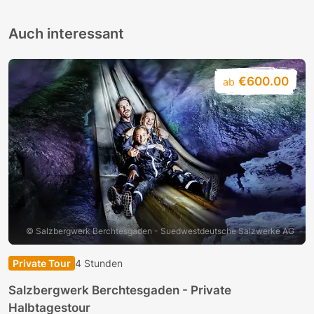
Auch interessant
€600.00
ab
© Salzbergwerk Berchtesgaden - Suedwestdeutsche Salzwerke AG
Private Tour
4 Stunden
B
Salzbergwerk Berchtesgaden - Private
G
Halbtagestour