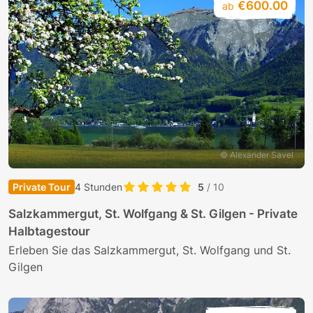
€600.00
ab
© Alexander Savel
Private Tour
4 Stunden
5
/ 10
Salzkammergut, St. Wolfgang & St. Gilgen - Private
Halbtagestour
Erleben Sie das Salzkammergut, St. Wolfgang und St.
Gilgen