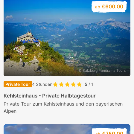
€600.00
ab
© Salzburg Panorama Tours
Private Tour
4 Stunden
5
/ 1
Kehlsteinhaus - Private Halbtagestour
Private Tour zum Kehlsteinhaus und den bayerischen
Alpen
€750.00
ab