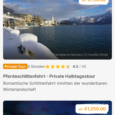
[Translate to German:] Ⓒ Familie Strobl
Private Tour
4 Stunden
4.5
/ 40
Pferdeschlittenfahrt - Private Halbtagestour
Romantische Schlittenfahrt inmitten der wunderbaren
Winterlandschaft
€1,250.00
ab