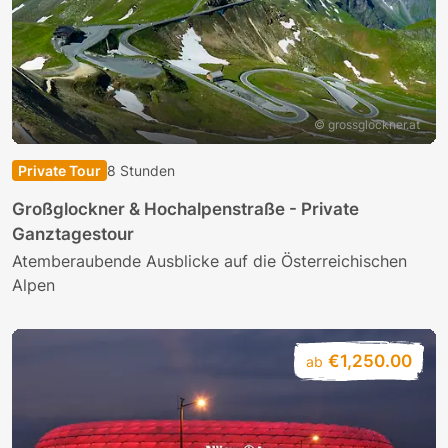
© grossglockner.at
Private Tour
8 Stunden
Großglockner & Hochalpenstraße - Private
Ganztagestour
Atemberaubende Ausblicke auf die Österreichischen
Alpen
€1,250.00
ab