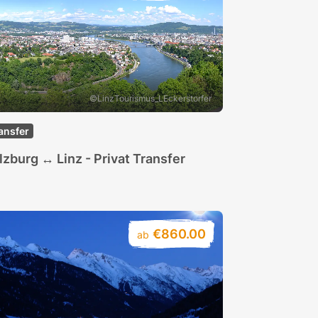
©LinzTourismus_LEckerstorfer
ansfer
lzburg ↔ Linz - Privat Transfer
€860.00
ab