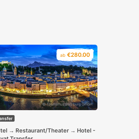
€280.00
ab
© Tourismus Salzburg GmbH
ansfer
tel → Restaurant/Theater → Hotel -
ivat Transfer