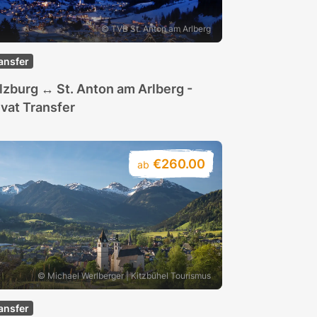
© TVB St. Anton am Arlberg
ansfer
lzburg ↔ St. Anton am Arlberg -
ivat Transfer
€260.00
ab
© Michael Werlberger | Kitzbühel Tourismus
ansfer