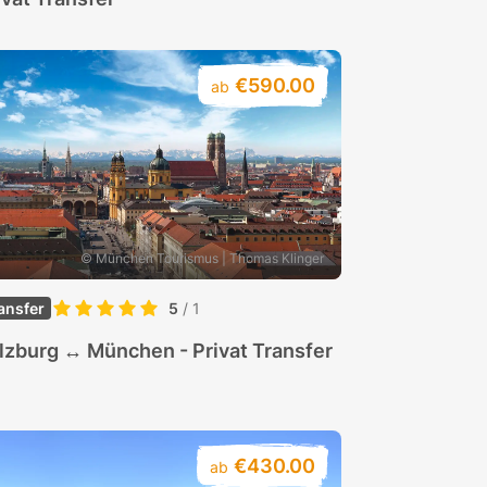
€590.00
ab
© München Tourismus | Thomas Klinger
ansfer
5
/ 1
lzburg ↔ München - Privat Transfer
€430.00
ab