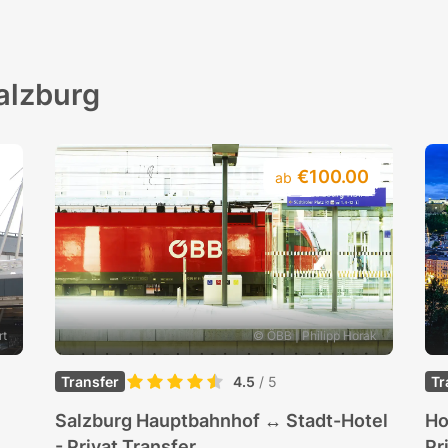
Salzburg
€100.00
ab
rt
© ÖBB | Philipp Horak
Transfer
4.5
/ 5
Tr
Salzburg Hauptbahnhof ↔ Stadt-Hotel
Ho
- Privat Transfer
Pr