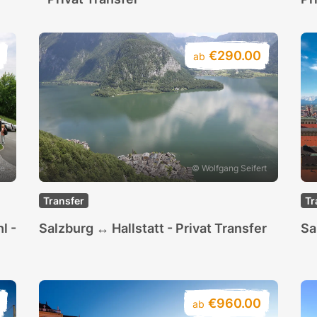
€290.00
ab
ve
© Wolfgang Seifert
Transfer
Tr
l -
Salzburg ↔ Hallstatt - Privat Transfer
Sa
€960.00
ab