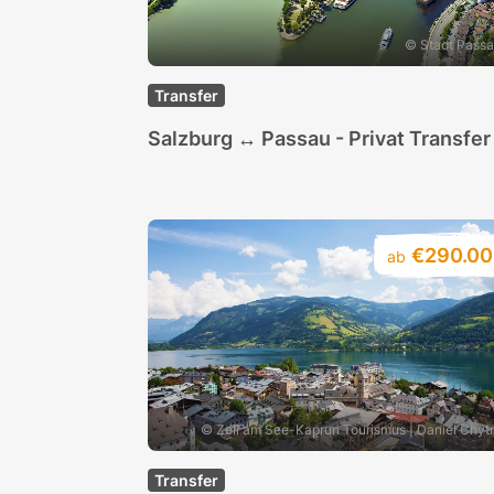
© Stadt Pass
Transfer
Salzburg ↔ Passau - Privat Transfer
€290.00
ab
© Zell am See-Kaprun Tourismus | Daniel Chyt
Transfer