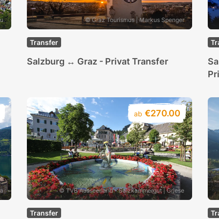
au
© Graz Tourismus | Markus Spenger
Transfer
Tr
Salzburg ↔ Graz - Privat Transfer
Sa
Pr
€270.00
ab
ra
© TVB Ausseerland - Salzkammergut | Griese
Transfer
Tr