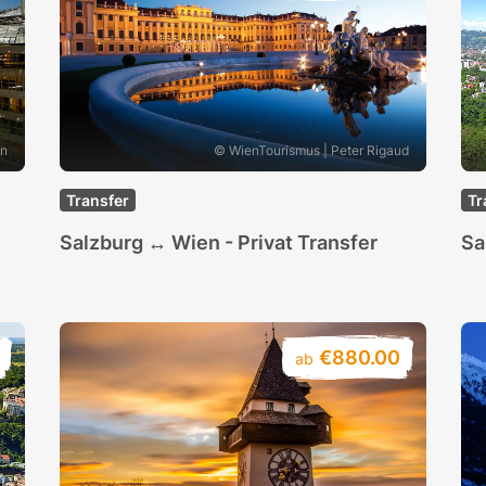
en
© WienTourismus | Peter Rigaud
Transfer
Tr
Salzburg ↔ Wien - Privat Transfer
Sa
€880.00
ab