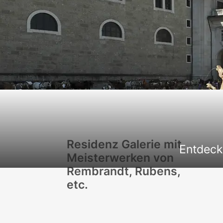
Residenz Galerie mit
Entdeck
Meisterwerken von
Rembrandt, Rubens,
etc.