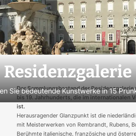
Residenzgalerie
Der Sammlungsbestand der Residenzgalerie u
en Sie bedeutende Kunstwerke in 15 Pru
bis 19. Jahrhunderts, die im internationalen
ist.
Herausragender Glanzpunkt ist die niederländi
mit Meisterwerken von Rembrandt, Rubens, Br
Berühmte italienische, französiche und österr