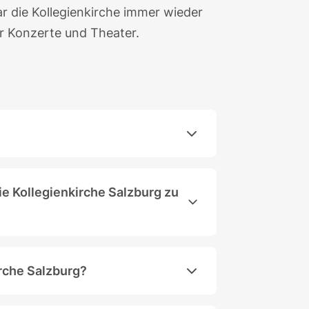
r die Kollegienkirche immer wieder
für Konzerte und Theater.
.
e Kollegienkirche Salzburg zu
r Öffnungszeiten ohne Tickets besucht werden. Info
irche Salzburg?
nd das ganze Jahr über Kunst- und Kulturveranstaltu