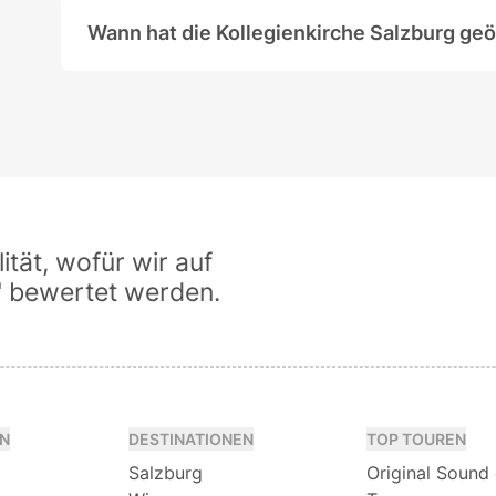
Wann hat die Kollegienkirche Salzburg geö
Die Kollegienkirche ist täglich von 9:00 bis 
(Änderungen vorbehalten!)
tät, wofür wir auf
" bewertet werden.
N
DESTINATIONEN
TOP TOUREN
Salzburg
Original Sound