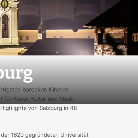
burg
ichtigsten barocken Kirchen
t für Kunst, Kultur und Musik.
 Highlights von
Salzburg in 48
l der 1620 gegründeten Universität