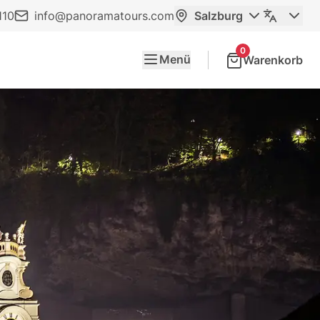
110
info@panoramatours.com
Salzburg
0
Menü
Warenkorb