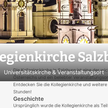
legienkirche Salz
Die Kollegienkirche in Salzburg ist eine der w
Universitätskirche & Veranstaltungsort
Österreichs und ein beliebter Veranstaltungsor
Entdecken Sie die Kollegienkirche und weitere
Stunden
!
Geschichte
Ursprünglich wurde die Kollegienkirche als Tei