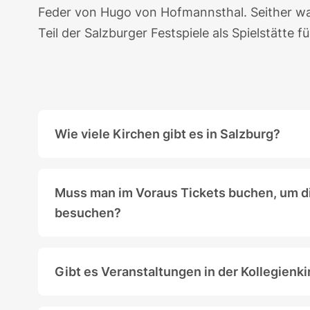
Feder von Hugo von Hofmannsthal. Seither wa
Teil der Salzburger Festspiele als Spielstätte 
Wie viele Kirchen gibt es in Salzburg?
Es gibt 27 Kirchen im Stadtgebiet Salzburgs
Muss man im Voraus Tickets buchen, um di
besuchen?
Nein, die Kollegienkirche kann während de
Gibt es Veranstaltungen in der Kollegienk
In der Kollegienkirche finden regelmäßig u