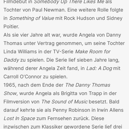
Filmdebüt in
Somebody Up There Likes Me
als
Tochter von Paul Newman. Eine weitere Rolle folgte
in
Something of Value
mit Rock Hudson und Sidney
Poitier.
Als sie vier Jahre alt war, wurde Angela von Danny
Thomas unter Vertrag genommen, um seine Tochter
Linda Williams in der TV-Serie
Make Room for
Daddy
zu spielen. Die Serie lief sieben Jahre lang,
während derer Angela Zeit fand, in
Lad: A Dog
mit
Carroll O'Connor zu spielen.
1965, nach dem Ende der
The Danny Thomas
Show
, wurde Angela als Brigitta von Trapp in der
Filmversion von
The Sound of Music
besetzt. Bald
darauf kehrte sie als Penny Robinson in Irwin Allens
Lost In Space
zum Fernsehen zurück. Diese
inzwischen zum Klassiker gewordene Serie lief drei