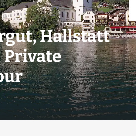
ut, Hallstatt
- Private
our