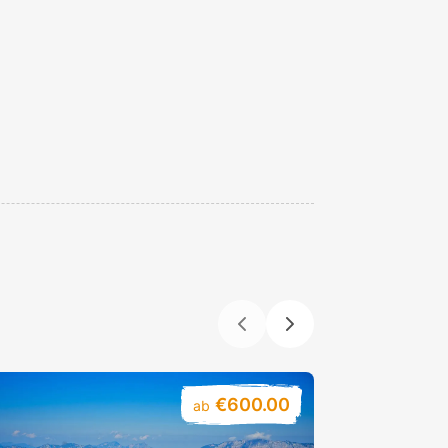
€600.00
ab