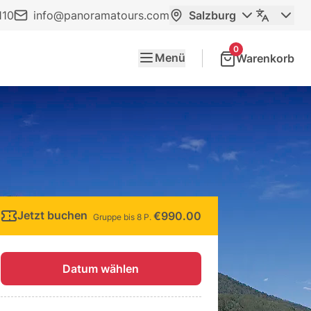
110
info@panoramatours.com
Salzburg
0
Menü
Warenkorb
Jetzt buchen
€990.00
Gruppe bis 8 P.
Datum wählen