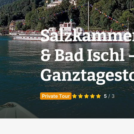
Salzkammerg
& Bad Ischl 
Ganztagest
Private Tour
5
/ 3