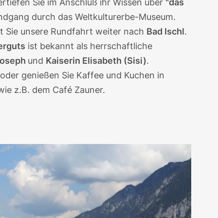
tiefen Sie im Anschluß ihr Wissen über
"das
ndgang durch das Weltkulturerbe-Museum.
t Sie unsere Rundfahrt weiter nach
Bad Ischl
.
erguts
ist bekannt als herrschaftliche
 Joseph
und
Kaiserin Elisabeth (Sisi)
.
oder genießen Sie Kaffee und Kuchen in
wie z.B. dem Café Zauner.