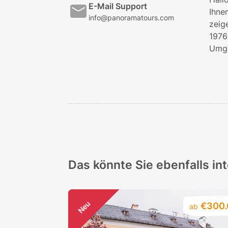
E-Mail Support
Ihne
info@panoramatours.com
zeig
1976
Umge
Das könnte Sie ebenfalls in
Neu
€300.
ab