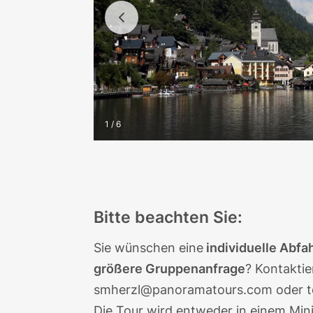
1 / 6
Bitte beachten Sie:
Sie wünschen eine
individuelle Abfa
größere Gruppenanfrage
? Kontaktie
smherzl@panoramatours.com
oder t
Die Tour wird entweder in einem Mini