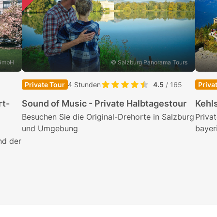
 GmbH
© Salzburg Panorama Tours
Private Tour
4 Stunden
4.5
/ 165
Priva
rt-
Sound of Music - Private Halbtagestour
Kehls
Besuchen Sie die Original-Drehorte in Salzburg
Priva
und Umgebung
bayer
nd der