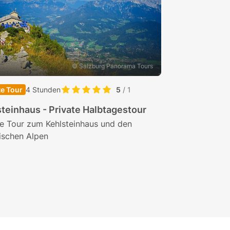
© Salzbergwerk
© Salzburg Panorama Tours
te Tour
4 Stunden
5
/ 1
Private Tour
4 Stu
teinhaus - Private Halbtagestour
Salzbergwerk B
Halbtagestour
te Tour zum Kehlsteinhaus und den
ischen Alpen
Privat-Tour in di
Salzbergwerk Be