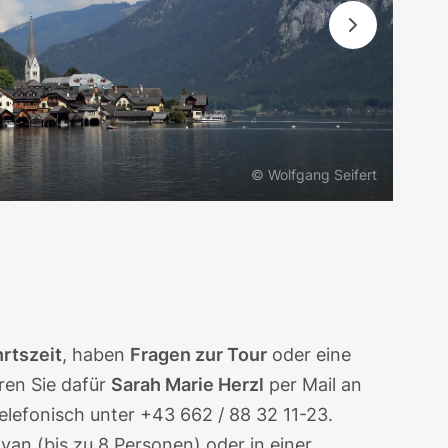
© Wolfgang Seifert
hrtszeit
, haben
Fragen zur Tour
oder eine
ren Sie dafür
Sarah Marie Herzl
per Mail an
elefonisch unter
+43 662 / 88 32 11-23
.
van (bis zu 8 Personen) oder in einer