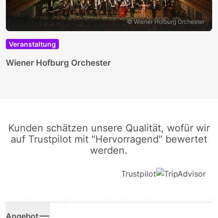
© Wiener Hofburg Orchester
Veranstaltung
W
Wiener Hofburg Orchester
Kunden schätzen unsere Qualität, wofür wir
auf Trustpilot mit "Hervorragend" bewertet
werden.
Trustpilot
Angebot