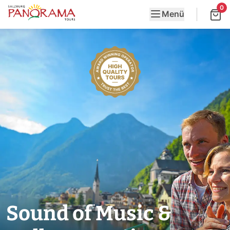
0
Menü
Sound of Music &