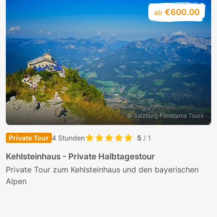
€600.00
ab
© Salzburg Panorama Tours
Private Tour
4 Stunden
5
/ 1
S
Kehlsteinhaus - Private Halbtagestour
T
Private Tour zum Kehlsteinhaus und den bayerischen
Alpen
G
M
W