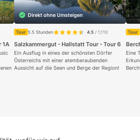
Direkt ohne Umsteigen
y Fox
Tour
5.5 Stunden
4.5
/ 1,110
Tour
r 1A
Salzkammergut - Hallstatt Tour - Tour 6
Berc
usic
Ein Ausflug in eines der schönsten Dörfer
Eine 
Österreichs mit einer atemberaubenden
Erkun
denen
Aussicht auf die Seen und Berge der Region!
Berch