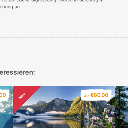
bung an.
teressieren:
Neu
.00
€80.00
ab