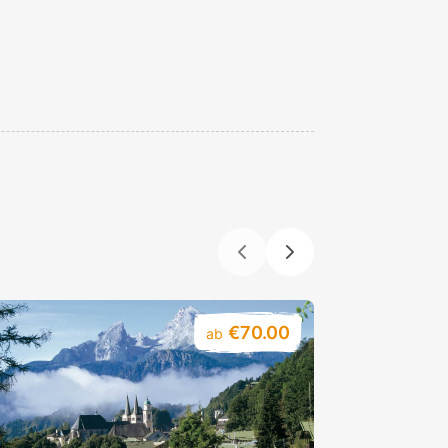
€70.00
ab