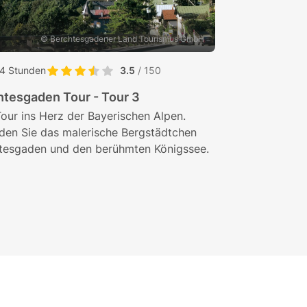
© Berchtesgadener Land Tourismus GmbH
4 Stunden
3.5
/ 150
Package
htesgaden Tour - Tour 3
Sound of Music
Tour ins Herz der Bayerischen Alpen.
Entdecken Sie die
den Sie das malerische Bergstädtchen
Umgebung auf de
tesgaden und den berühmten Königssee.
erfahren Sie mehr
Drehorte und die
Trapp.