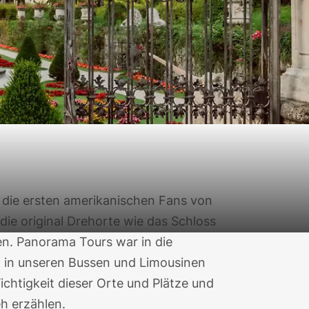
 die ersten amerikanischen Fans von
 die
original Drehorte
wie das
Schloss
n. Panorama Tours war in die
n in unseren Bussen und Limousinen
ichtigkeit dieser Orte und Plätze und
h erzählen.