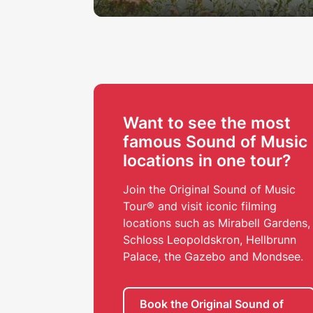
Want to see the most
famous Sound of Music
locations in one tour?
Join the Original Sound of Music
Tour® and visit iconic filming
locations such as Mirabell Gardens,
Schloss Leopoldskron, Hellbrunn
Palace, the Gazebo and Mondsee.
Book the Original Sound of