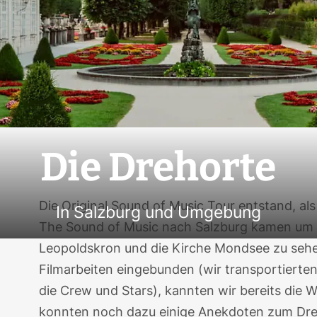
Die Drehorte
Die
Original Sound of Music Tour
entstand, als
In Salzburg und Umgebung
The Sound of Music nach Salzburg kamen um
Leopoldskron
und die Kirche Mondsee zu sehe
Filmarbeiten eingebunden (wir transportierte
die Crew und Stars), kannten wir bereits die W
konnten noch dazu einige Anekdoten zum Dre