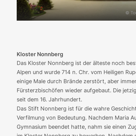
© To
Kloster Nonnberg
Das
Kloster Nonnberg
ist der älteste noch be
Alpen und wurde 714 n. Chr. vom Heiligen Rup
einige Male durch Brände zerstört, aber imme
Fürsterzbischöfen wieder aufgebaut. Die jetzi
seit dem 16. Jahrhundert.
Das Stift Nonnberg ist für die wahre Geschicht
Verfilmung von Bedeutung. Nachdem
Maria A
Gymnasium beendet hatte, nahm sie einen Zug
im Kloster Nonnberg zu bewerben. Nachdem si