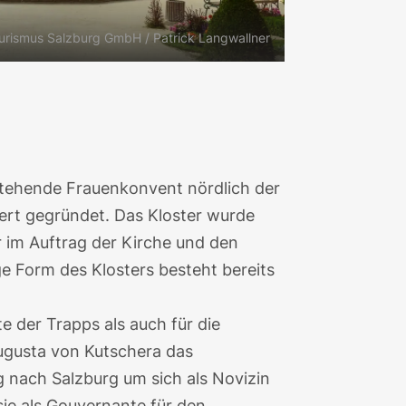
urismus Salzburg GmbH / Patrick Langwallner
stehende Frauenkonvent nördlich der
ert gegründet. Das Kloster wurde
r im Auftrag der Kirche und den
ge Form des Klosters besteht bereits
e der Trapps als auch für die
ugusta von Kutschera
das
 nach Salzburg um sich als Novizin
e als Gouvernante für den