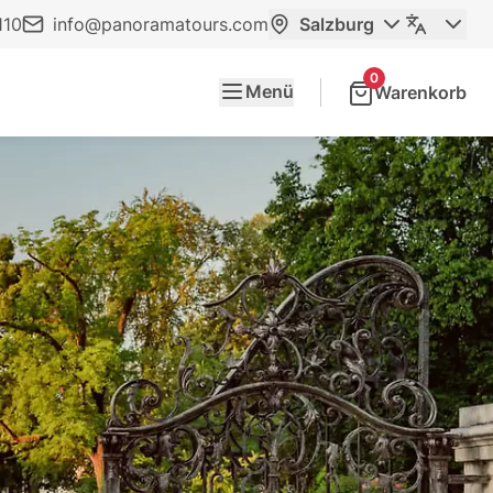
110
info@panoramatours.com
Salzburg
0
Menü
Warenkorb