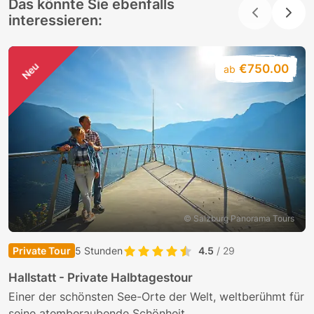
Das könnte Sie ebenfalls
interessieren:
Neu
€750.00
ab
© Salzburg Panorama Tours
Private Tour
5 Stunden
4.5
/ 29
K
Hallstatt - Private Halbtagestour
P
Einer der schönsten See-Orte der Welt, weltberühmt für
A
seine atemberaubende Schönheit